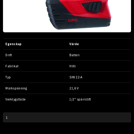
Egenskap
Värde
Drift
Batteri
Fabrikat
Hilti
Typ
SIW 22-A
Märkspänning
21,6 V
Verktygsfäste
1/2” spärrstift