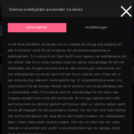
PRODUKTER
Denna webbplats använder cookies
x
Söker du efter något du inte hittar? Ta kontakt med oss så
hjälper vi dig!
Information
Inställningar
Vi på Markuskräftan använder oss av cookies för att ge dig tillgång till
alla funktioner samt för att anpassa din användarupplevelse av
webbplatsen. En cookie är en liten textfil som sparas via webbläsaren på
din enhet. Det finns olika cookies varav en del är nödvändiga för att vår
webbplats ska fungera korrekt och en del cookies ger information om
Produkter
Byggmaskiner
Skruv, Spik och Mejsel
hur webbplatsen används samt att det finns cookies som tillser att vi
Mutterdragare,batteri, < 250 Nm, < 22 V
kan erbjuda dig relevant marknadsföring. Vi vidarebefordrar även viss
information till de sociala medier samt annons- och analysföretag som
ARTIKLAR
vi samarbetar med. För cookies som är nödvändiga för att sidan ska
fungera korrekt krävs inte ditt samtycke, för övriga cookies krävs ditt
samtycke som du lämnar genom att bocka i eller ur rutorna nedan samt
SÖK
klicka på knappen för att acceptera cookies. Du kan när som helst återta
ditt samtycke genom att välja att ta bort valda cookies i din webbläsare
MENY
eller i listan med valda cookies nedan. (Om du vill veta mer om vilka
cookies vi använder och varför vi använder dem kan du besöka sidan