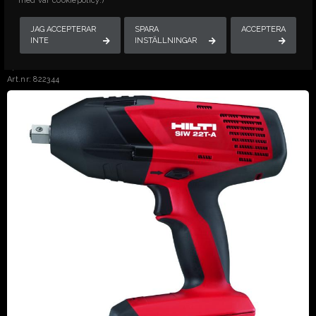
med vår cookiepolicy.)
Senast besökta produkterna
JAG ACCEPTERAR
SPARA
ACCEPTERA
INTE
INSTÄLLNINGAR
MUTTERDRAGARE,BATTERI, < 250 NM,
< 22 V
Art.nr: 822344